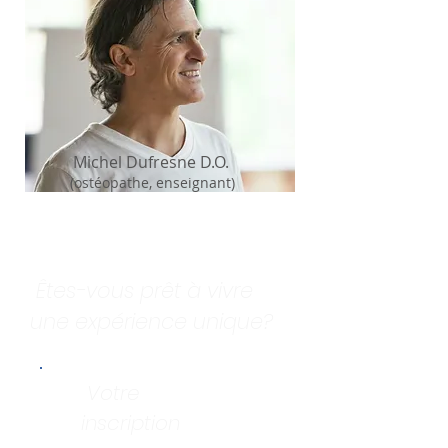
Michel Dufresne D.O.
(ostéopathe, enseignant)
Êtes-vous prêt à vivre
une expérience unique?
Votre
inscription