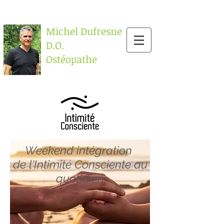
Michel Dufresne
D.O.
Ostéopathe
Weekend intégration
de l'Intimité Consciente au
quotidien