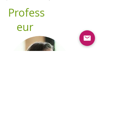
Profess
eur
Michel Dufresne
DO
Coût: 265$